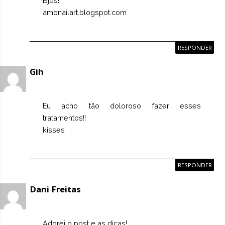
Bjos!
amonailart.blogspot.com
RESPONDER
Gih
Eu acho tão doloroso fazer esses
tratamentos!!
kisses
RESPONDER
Dani Freitas
Adorei o post e as dicas!