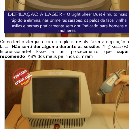
Como tenho alergia a cera e a gilete, resolvi fazer a depilação a
laser.
Não senti dor alguma durante as sessões
(
fiz 5 sessões
)
Impressionante! Esse é um procedimento que
super
recomendo
! 98% dos meus pelinhos sumiram.