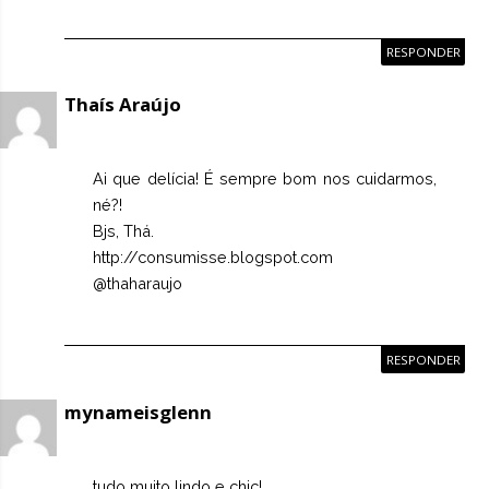
RESPONDER
Thaís Araújo
Ai que delícia! É sempre bom nos cuidarmos,
né?!
Bjs, Thá.
http://consumisse.blogspot.com
@thaharaujo
RESPONDER
mynameisglenn
tudo muito lindo e chic!