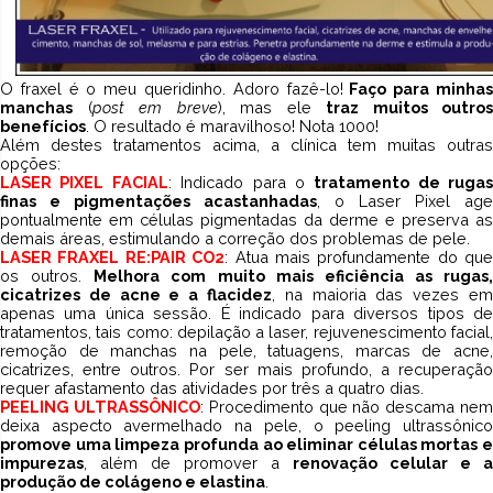
O fraxel é o meu queridinho. Adoro fazê-lo!
Faço para minha
manchas
(
post em breve
), mas ele
traz muitos outros
benefícios
. O resultado é maravilhoso! Nota 1000!
Além destes tratamentos acima, a clínica tem muitas outras
opções:
LASER PIXEL FACIAL
: Indicado para o
tratamento de rugas
finas e pigmentações acastanhadas
, o Laser Pixel age
pontualmente em células pigmentadas da derme e preserva as
demais áreas, estimulando a correção dos problemas de pele.
LASER FRAXEL RE:PAIR CO2
: Atua mais profundamente do que
os outros.
Melhora com muito mais eficiência as rugas,
cicatrizes de acne e a flacidez
, na maioria das vezes em
apenas uma única sessão. É indicado para diversos tipos de
tratamentos, tais como: depilação a laser, rejuvenescimento facial,
remoção de manchas na pele, tatuagens, marcas de acne,
cicatrizes, entre outros. Por ser mais profundo, a recuperação
requer afastamento das atividades por três a quatro dias.
PEELING ULTRASSÔNICO
: Procedimento que não descama ne
deixa aspecto avermelhado na pele, o peeling ultrassônico
promove uma limpeza profunda ao eliminar células mortas e
impurezas
, além de promover a
renovação celular e a
produção de colágeno e elastina
.