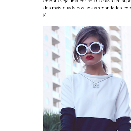
embora seja uma cor neutra causa um sup
dos mais quadrados aos arredondados com pe
já!