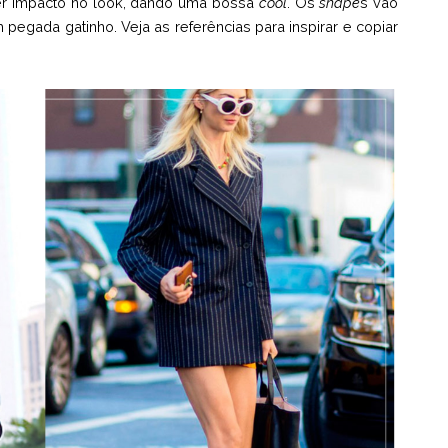
er impacto no look, dando uma bossa
cool
. Os
shape
s vão
gada gatinho. Veja as referências para inspirar e copiar