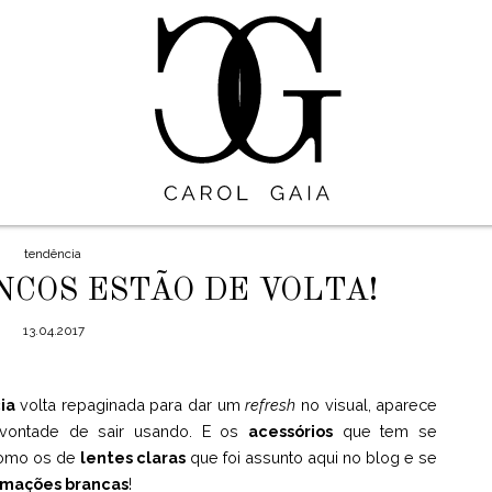
tendência
NCOS ESTÃO DE VOLTA!
13.04.2017
ia
volta repaginada para dar um
refresh
no visual, aparece
vontade de sair usando. E os
acessórios
que tem se
como os de
lentes claras
que foi assunto aqui no blog e se
rmações brancas
!