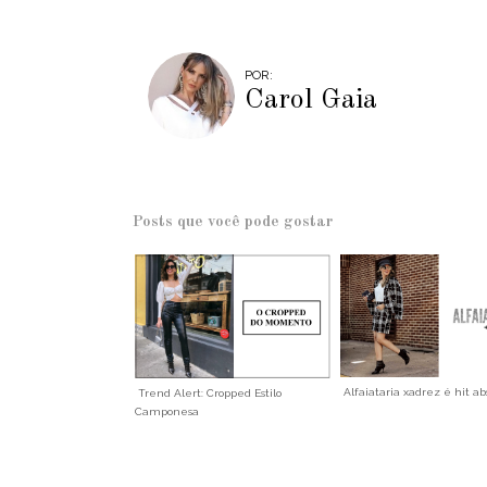
POR:
Carol Gaia
Posts que você pode gostar
Alfaiataria xadrez é hit ab
Trend Alert: Cropped Estilo
Camponesa