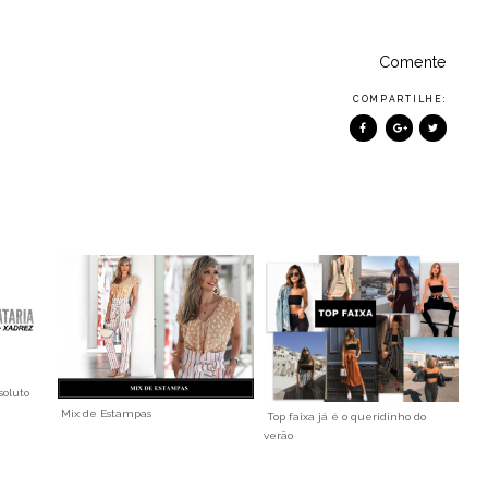
Comente
COMPARTILHE:
soluto
Mix de Estampas
Top faixa já é o queridinho do
verão