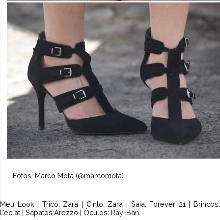
Fotos: Marco Mota (@marcomota)
Meu Look | Tricô: Zara | Cinto: Zara | Saia: Forever 21 | Brincos:
L’éclat | Sapatos:Arezzo | Óculos: Ray-Ban.