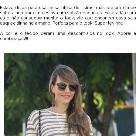
Estava doida para usar essa blusa de listras, mas era um dia de
sol e ainda por cima estava um solzão daqueles. Fui pra lá e pra
cá e não conseguia montar o look, até que encontrei essa saia
esquecidinha no armário. Perfeita para o look! Super levinha.
A cor e o tecido deram uma descontraída no look. Adorei a
combinação!!!