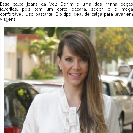
Essa calça jeans da
Volt Denim
é uma das minha peça
favoritas, pois tem um corte bacana, strech e é mega
confortável. Uso bastante! É o tipo ideal de calça para levar em
viagens.