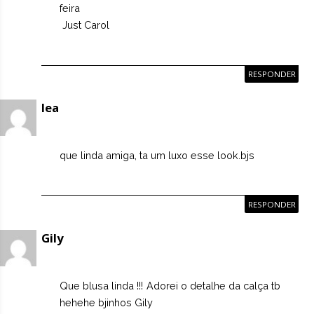
feira
Just Carol
RESPONDER
lea
que linda amiga, ta um luxo esse look.bjs
RESPONDER
Gily
Que blusa linda !!! Adorei o detalhe da calça tb
hehehe bjinhos Gily