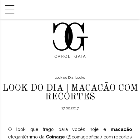
Look do Dia
Looks
LOOK DO DIA | MACACÃO COM
RECORTES
17.02.2017
O look que trago para vocês hoje é
macacão
elegantérrimo da
Coinage
(
@coinageoficial
) com recortes