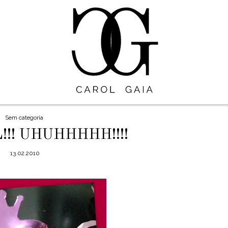
Sem categoria
!! UHUHHHHH!!!!
13.02.2010