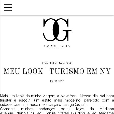
Look do Dia
New York
MEU LOOK | TURISMO EM NY
13.06.2012
Mais um look da minha viagem a New York. Nesse dia, sai para
turistar e escolhi um estilo mais moderno, parecido com a
cidade. Usei a famosa meia calça cinta liga (
amo!
).
Comecei minhas andanças pelas lojas da Madison
Avenue, depois fui ao Empire States Building e ao Madame