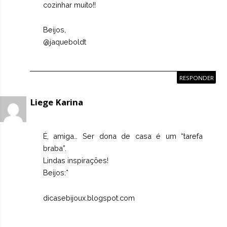
cozinhar muito!!
Beijos,
@jaqueboldt
RESPONDER
Liege Karina
É, amiga… Ser dona de casa é um “tarefa
braba”.
Lindas inspirações!
Beijos:*
dicasebijoux.blogspot.com