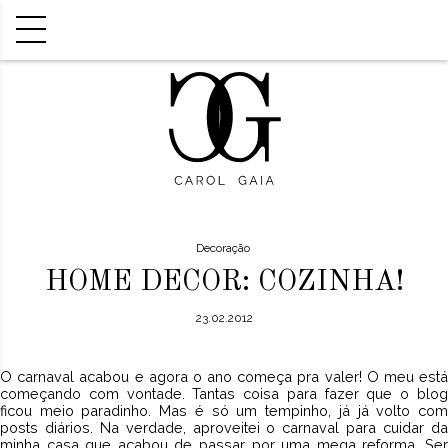
Decoração
HOME DECOR: COZINHA!
23.02.2012
O carnaval acabou e agora o ano começa pra valer! O meu está
começando com vontade. Tantas coisa para fazer que o blog
ficou meio paradinho. Mas é só um tempinho, já já volto com
posts diários. Na verdade, aproveitei o carnaval para cuidar da
minha casa que acabou de passar por uma mega reforma. Ser