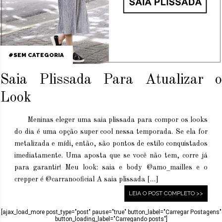
SEM CATEGORIA
Saia Plissada Para Atualizar o
Look
Meninas eleger uma saia plissada para compor os looks
do dia é uma opção super cool nessa temporada. Se ela for
metalizada e mídi, então, são pontos de estilo conquistados
imediatamente. Uma aposta que se você não tem, corre já
para garantir! Meu look: saia e body @amo_mailles e o
crepper é @carranooficial A saia plissada […]
LEIA O POST COMPLETO >>
[ajax_load_more post_type="post" pause="true" button_label="Carregar Postagens"
button_loading_label="Carregando posts"]