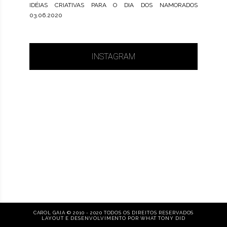
IDÉIAS CRIATIVAS PARA O DIA DOS NAMORADOS
03.06.2020
INSTAGRAM
CAROL GAIA © 2010 - 2020 TODOS OS DIREITOS RESERVADOS
LAYOUT E DESENVOLVIMENTO POR
WHAT TONY DID